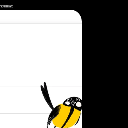
ткликах