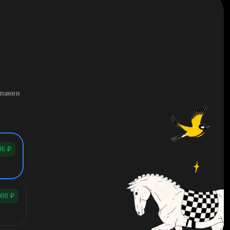
мпании
96
₽
088
₽