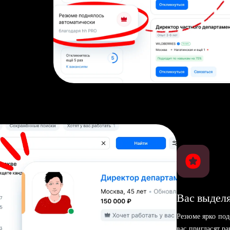
Вас выделя
Резюме ярко под
вас пригласят р