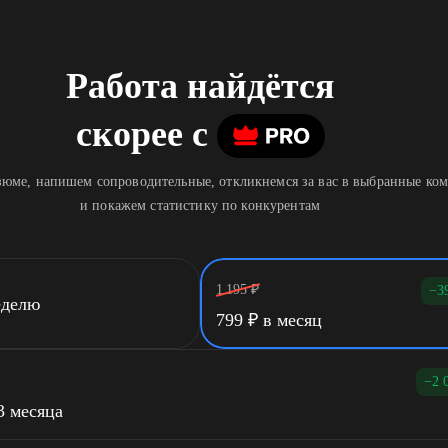
Работа найдётся
скорее
c
юме, напишем сопроводительные, откликнемся за вас в выбранные ко
и покажем статистику по конкурентам
1 195
₽
−3
еделю
799
₽
в месяц
−2 
3 месяца