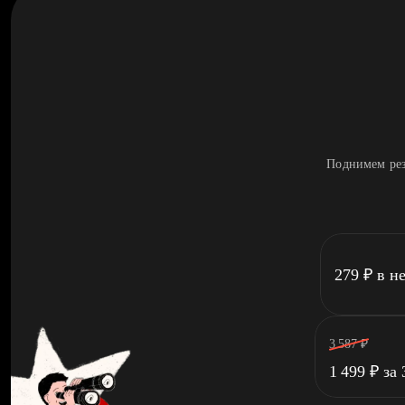
Поднимем рез
279
₽
в н
3 587
₽
1 499
₽
за 