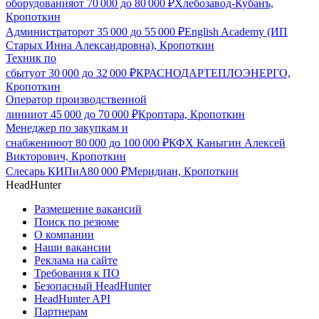
оборудования
от
70 000
до
80 000
₽
Хлебозавод-Кубанъ,
Кропоткин
Администратор
от
35 000
до
55 000
₽
English Academy (ИП
Старых Инна Александровна), Кропоткин
Техник по
сбыту
от
30 000
до
32 000
₽
КРАСНОДАРТЕПЛОЭНЕРГО,
Кропоткин
Оператор производственной
линии
от
45 000
до
70 000
₽
Кроптара, Кропоткин
Менеджер по закупкам и
снабжению
от
80 000
до
100 000
₽
КФХ Каныгин Алексей
Викторович, Кропоткин
Слесарь КИПиА
80 000
₽
Меридиан, Кропоткин
HeadHunter
Размещение вакансий
Поиск по резюме
О компании
Наши вакансии
Реклама на сайте
Требования к ПО
Безопасный HeadHunter
HeadHunter API
Партнерам