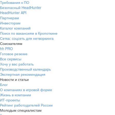
Требования к ПО
pr@ural.hh.ru
Безопасный HeadHunter
HeadHunter API
Краснодар
Партнерам
Инвесторам
ул. Янковского, д. 169, 7 этаж,
Каталог компаний
706 каб.
Поиск по вакансиям в Кропоткине
+7 861 205-55-57
Сетка: соцсеть для нетворкинга
pr@krd.hh.ru
Соискателям
hh PRO
Готовое резюме
Владивосток
Все сервисы
пер. Ланинский д. 4, офис 3.4
Хочу у вас работать
Производственный календарь
+7 423 202-33-28
Экспертная рекомендация
pr@dv.hh.ru
Новости и статьи
Блог
Новосибирск
О компаниях в игровой форме
Жизнь в компании
ул. Большевистская, д. 35,
ИТ-проекты
помещение 21
Рейтинг работодателей России
+7 383 207-94-64
Молодым специалистам