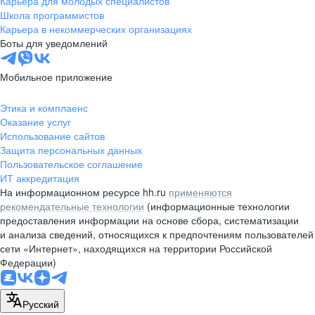
Карьера для молодых специалистов
pr@nsk.hh.ru
Школа программистов
Карьера в некоммерческих организациях
Минск
Боты для уведомлений
пр-т Дзержинского, д. 57,
10 этаж, помещение 45-1
Мобильное приложение
+375 (17)
336-03-02
Этика и комплаенс
pr@rabota.by
Оказание услуг
Использование сайтов
Алматы
Защита персональных данных
Пользовательское соглашение
пр. Абая, д. 151, БЦ Алатау,
ИТ аккредитация
12 этаж, офис 1209
На информационном ресурсе hh.ru
применяются
+7 727 232-13-13
рекомендательные технологии
(информационные технологии
pr@headhunter.com.kz
предоставления информации на основе сбора, систематизации
и анализа сведений, относящихся к предпочтениям пользователей
сети «Интернет», находящихся на территории Российской
Федерации)
Русский