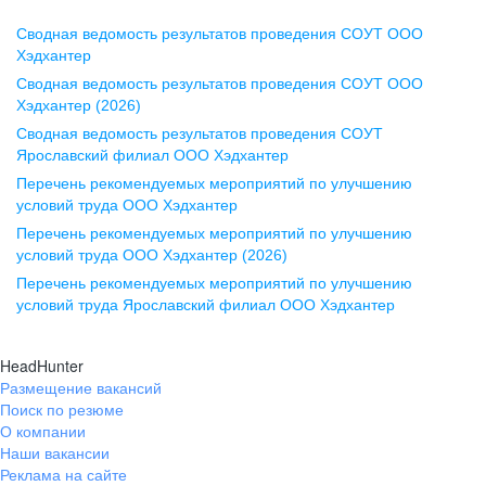
Сводная ведомость результатов проведения СОУТ ООО
Воронеж
Хэдхантер
Сводная ведомость результатов проведения СОУТ ООО
ул. Комиссаржевской, д. 10,
Хэдхантер (2026)
офис 1212
Сводная ведомость результатов проведения СОУТ
+7 473 280-05-05
Ярославский филиал ООО Хэдхантер
pr@vrn.hh.ru
Перечень рекомендуемых мероприятий по улучшению
условий труда ООО Хэдхантер
Казань
Перечень рекомендуемых мероприятий по улучшению
ул. Спартаковская, д. 2А, этаж 3,
условий труда ООО Хэдхантер (2026)
помещение 15
Перечень рекомендуемых мероприятий по улучшению
условий труда Ярославский филиал ООО Хэдхантер
+7 843 212-12-50
pr@kzn.hh.ru
HeadHunter
Размещение вакансий
Екатеринбург
Поиск по резюме
ул. Боевых Дружин, стр. 20,
О компании
5 этаж, офис 505, 521
Наши вакансии
Реклама на сайте
+7 343 226-79-99