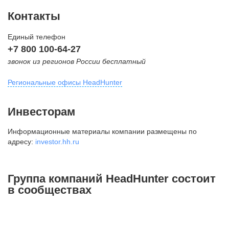
Контакты
Единый телефон
+7 800 100-64-27
звонок из регионов России бесплатный
Региональные офисы HeadHunter
Москва
Инвесторам
внутригородская территория
Информационные материалы компании размещены по
Муниципальный округ Тверской,
адресу:
investor.hh.ru
2-я Брестская ул., д. 48,
помещение 25
+7 495 974-64-27
Группа компаний HeadHunter состоит
+7 495 980-64-27
в сообществах
+7 495 134-92-24
press@hh.ru