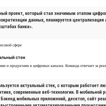
ный проект, который стал значимым этапом цифр
емократизации данных, планируется централизаци
сштабах банка».
альный стек
висами и продуктами в цифровых каналах. Команда отвечает за р
льзуется актуальный стек, с которым работает лю
алитике, современные веб-технологии. В мобильной
on. Бэкенд мобильных приложений, десктоп, сайт р
 с выстроенными автоматизированными процессами 