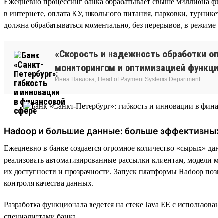
Ежедневно процессинг банка обрабатывает свыше миллиона фи
в интернете, оплата КУ, школьного питания, парковки, турник
должна обрабатываться моментально, без перерывов, в режиме 
«Скорость и надежность обработки о
мониторингом и оптимизацией функци
Инна Павлова, Head of Payment Systems Department
Hadoop и большие данные: больше эффективны
Ежедневно в банке создается огромное количество «сырых» д
реализовать автоматизированные рассылки клиентам, модели м
их доступности и прозрачности. Запуск платформы Hadoop позв
контроля качества данных.
Разработка функционала ведется на стеке Java EE с использов
специалистами банка.