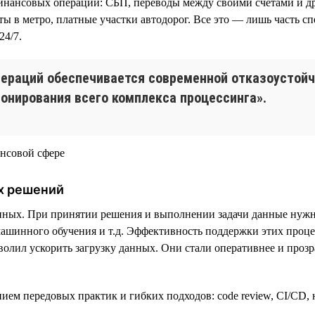
нансовых операций: СБП, переводы между своими счетами и др
еты в метро, платные участки автодорог. Все это — лишь часть 
24/7.
пераций обеспечивается современной отказоустой
онирования всего комплекса процессинга».
х решений
анных. При принятии решения и выполнении задачи данные нужн
ашинного обучения и т.д. Эффективность поддержки этих процес
олил ускорить загрузку данных. Они стали оперативнее и прозр
анием передовых практик и гибких подходов: code review, CI/CD