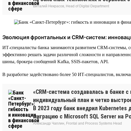
Виталий Некрасов, Head of Digital Department
Эволюция фронтальных и CRM-систем: инновац
ИТ-специалисты банка занимаются развитием CRM-системы, с
эффективно решать задачи различной сложности и направленно
шины, брокера сообщений Kafka, SSIS-пакетов, API.
В разработке задействовано более 50 ИТ-специалистов, включ
«CRM-система создавалась в банке с 
индивидуальный план и четко выстро
В 2023 году банк внедрил Kubernetes
миграцию с Microsoft SQL Server на P
Александр Чаплин, Frontal and Process Systems Head