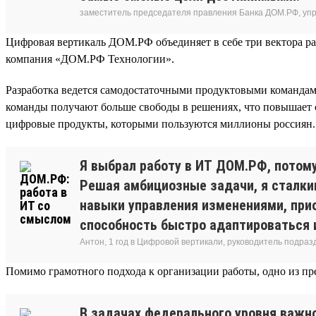
заместитель председателя правления Банка ДОМ.РФ, уп
Цифровая вертикаль ДОМ.РФ объединяет в себе три вектора ра
компания «ДОМ.РФ Технологии».
Разработка ведется самодостаточными продуктовыми команда
команды получают больше свободы в решениях, что повышает ск
цифровые продукты, которыми пользуются миллионы россиян.
Я выбрал работу в ИТ ДОМ.РФ, потому
Решая амбициозные задачи, я сталки
навыки управления изменениями, при
способность быстро адаптироваться 
Антон, 1 год в Цифровой вертикали, руководитель подра
Помимо грамотного подхода к организации работы, одно из 
В задачах федерального уровня важн