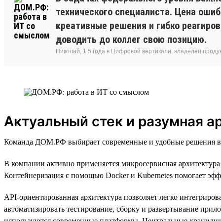
технического специалиста. Цена ошиб
креативные решения и гибко реагиро
доводить до коллег свою позицию.
Николай, 1,5 года в Цифровой вертикали, владелец прод
Актуальный стек и разумная а
Команда ДОМ.РФ выбирает современные и удобные решения в т
В компании активно применяется микросервисная архитектура 
Контейнеризация с помощью Docker и Kubernetes помогает эфф
API-ориентированная архитектура позволяет легко интегриров
автоматизировать тестирование, сборку и развертывание прил
используются современные платформы. Центральные хранилища