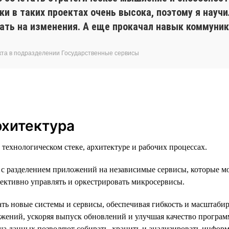
ки в таких проектах очень высока, поэтому я науч
вать на изменения. А еще прокачал навык коммуни
укта в подразделении Государственные сервисы
рхитектура
ехнологическом стеке, архитектуре и рабочих процессах.
с разделением приложений на независимые сервисы, которые мо
ективно управлять и оркестрировать микросервисы.
ать новые системы и сервисы, обеспечивая гибкость и масштаби
ожений, ускоряя выпуск обновлений и улучшая качество програ
 данных позволяют собирать, хранить и анализировать информ