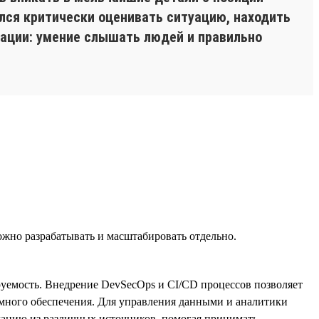
ился критически оценивать ситуацию, находить
кации: умение слышать людей и правильно
жно разрабатывать и масштабировать отдельно.
руемость. Внедрение DevSecOps и CI/CD процессов позволяет
ммного обеспечения. Для управления данными и аналитики
ацию из различных источников, помогая принимать