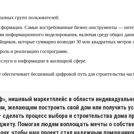
разных групп пользователей:
нсформации. Самые востребованные бизнес-инструменты — инте
ям информационного моделирования, включая среду общих данны
ойщиков, которые суммарно возводят 30 млн квадратных метров ж
троль и реализацию госпрограмм.
 услуги и информацию в жилищной сфере.
 обеспечивает бесшовный цифровой путь для строительства част
ф», нишевый маркетплейс в области индивидуальн
, желающим построить свой дом или получить усл
 сделать процесс выбора и строительства дома п
джету. Помогая людям воплощать мечты о собствен
Хочу, чтобы наш проект стал надежным помощником