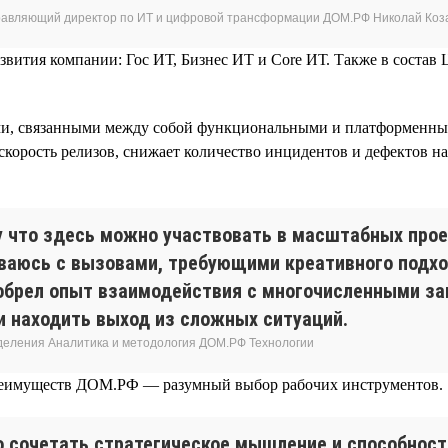
равляющий директор по ИТ и цифровой трансформации ДОМ.РФ Николай Коз
звития компании: Гос ИТ, Бизнес ИТ и Core ИТ. Также в состав
ми, связанными между собой функциональными и платформенным
орость релизов, снижает количество инцидентов и дефектов на 
 что здесь можно участвовать в масштабных прое
ваюсь с вызовами, требующими креативного подхо
обрел опыт взаимодействия с многочисленными за
и находить выход из сложных ситуаций.
зделения Аналитика и методология ДОМ.РФ Технологии
преимуществ ДОМ.РФ — разумный выбор рабочих инструментов.
о сочетать стратегическое мышление и способност