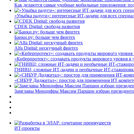
Как делаются самые удобные мобильные приложения: по
«Улыбка радуги»: интересные ИТ-задачи для всех специа
CDEK Digital: свобода развития
Банки.ру: больше чем финтех
Alfa Digital: нескучный финтех
«Киберпротект»: создавать продукты мирового уровня в
ГНИВЦ: сложные ИТ‑задачи и необычные ИТ‑стажировк
«СИБУР Диджитал»: простор для применения ИТ-компе
Замглавы Минцифры Максим Паршин избран президенто
ИТ-проекты