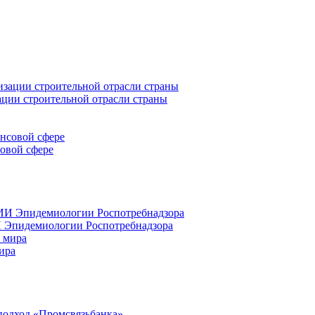
ации строительной отрасли страны
совой сфере
 Эпидемиологии Роспотребнадзора
ира