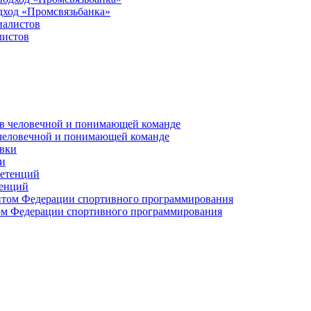
дход «Промсвязьбанка»
листов
 человечной и понимающей команде
и
тенций
м Федерации спортивного программирования