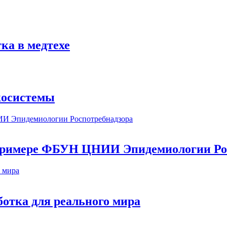
ка в медтехе
косистемы
а примере ФБУН ЦНИИ Эпидемиологии Ро
ботка для реального мира