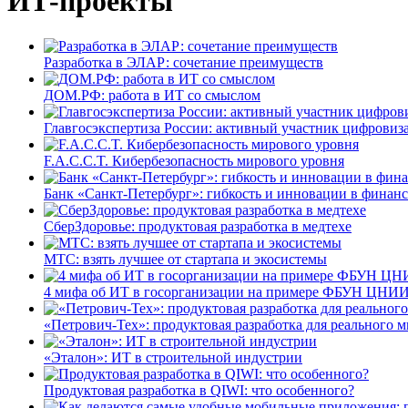
ИТ-проекты
Разработка в ЭЛАР: сочетание преимуществ
ДОМ.РФ: работа в ИТ со смыслом
Главгосэкспертиза России: активный участник цифровиз
F.A.C.C.T. Кибербезопасность мирового уровня
Банк «Санкт-Петербург»: гибкость и инновации в финан
СберЗдоровье: продуктовая разработка в медтехе
МТС: взять лучшее от стартапа и экосистемы
4 мифа об ИТ в госорганизации на примере ФБУН ЦНИИ
«Петрович-Тех»: продуктовая разработка для реального м
«Эталон»: ИТ в строительной индустрии
Продуктовая разработка в QIWI: что особенного?