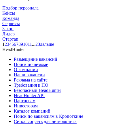
Подбор персонала
Кейсы
Команда
Сервисы
Закон
Лидер
Стартап
1
2
3
4
5
6
7
8
9
10
11
...
23
дальше
HeadHunter
Размещение вакансий
Поиск по резюме
О компании
Наши вакансии
Реклама на сайте
Требования к ПО
Безопасный HeadHunter
HeadHunter API
Партнерам
Инвесторам
Каталог компаний
Поиск по вакансиям в Кропоткине
Сетка: соцсеть для нетворкинга