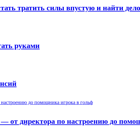
стать тратить силы впустую и найти дел
отать руками
ансий
— от директора по настроению до помощ