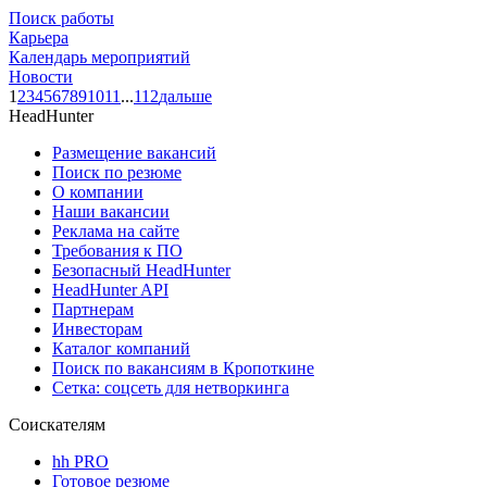
Поиск работы
Карьера
Календарь мероприятий
Новости
1
2
3
4
5
6
7
8
9
10
11
...
112
дальше
HeadHunter
Размещение вакансий
Поиск по резюме
О компании
Наши вакансии
Реклама на сайте
Требования к ПО
Безопасный HeadHunter
HeadHunter API
Партнерам
Инвесторам
Каталог компаний
Поиск по вакансиям в Кропоткине
Сетка: соцсеть для нетворкинга
Соискателям
hh PRO
Готовое резюме