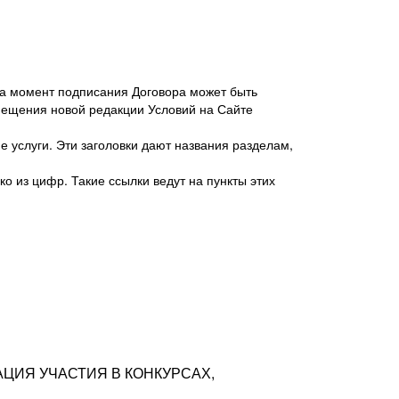
 на момент подписания Договора может быть
мещения новой редакции Условий на Сайте
 услуги. Эти заголовки дают названия разделам,
о из цифр. Такие ссылки ведут на пункты этих
антер», ИНН 7718620740, адрес: 125047,
одская территория Муниципальный округ
я улица, дом 48, помещ. 25
ых резюме с предложениями Соискателей
АЦИЯ УЧАСТИЯ В КОНКУРСАХ,
тра контактной информации Соискателя
тор сайтов: hh.ru, talantix.ru и других
 из Типов регистраций.
луг