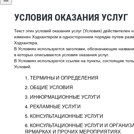
УСЛОВИЯ ОКАЗАНИЯ УСЛУГ
Текст этих условий оказания услуг (Условия) действителен
изменен Хэдхантером в одностороннем порядке путем раз
Хэдхантера.
В Условиях используются заголовки, обозначающие название
в которых описываются условия оказания услуг.
В Условиях используются ссылки на пункты, состоящие тольк
Условий.
1. ТЕРМИНЫ И ОПРЕДЕЛЕНИЯ
2. ОБЩИЕ УСЛОВИЯ
3. ИНФОРМАЦИОННЫЕ УСЛУГИ
1.1. Хэдхантер, или
Хэдхантер, ООО «Хэдх
4. РЕКЛАМНЫЕ УСЛУГИ
HeadHunter, или
г. Москва, внутригор
2.1. Типы и статусы регистрации
5. КОНСУЛЬТАЦИОННЫЕ УСЛУГИ
Исполнитель
Тверской,
2-я
Брестска
Типы регистрации
3.1. Предоставление доступа к базе данн
2.2. Активация услуг
6. КОНСУЛЬТАЦИОННЫЕ УСЛУГИ И ОРГАНИЗ
о трудоустройстве с возможностью просмо
Описание и активация
ЯРМАРКАХ И ПРОЧИХ МЕРОПРИЯТИЯХ
Хэдхантер — администра
2.1.1. Заказчику может быть присвоен один
4.0. Общие условия оказания рекламных ус