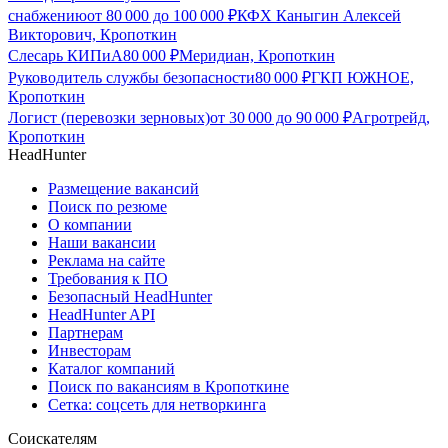
снабжению
от
80 000
до
100 000
₽
КФХ Каныгин Алексей
Викторович, Кропоткин
Слесарь КИПиА
80 000
₽
Меридиан, Кропоткин
Руководитель службы безопасности
80 000
₽
ГКП ЮЖНОЕ,
Кропоткин
Логист (перевозки зерновых)
от
30 000
до
90 000
₽
Агротрейд,
Кропоткин
HeadHunter
Размещение вакансий
Поиск по резюме
О компании
Наши вакансии
Реклама на сайте
Требования к ПО
Безопасный HeadHunter
HeadHunter API
Партнерам
Инвесторам
Каталог компаний
Поиск по вакансиям в Кропоткине
Сетка: соцсеть для нетворкинга
Соискателям