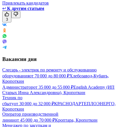
Привлекать кандидатов
↩
К другим статьям
3
Вакансии дня
Слесарь - электрик по ремонту и обслуживанию
оборудования
от
70 000
до
80 000
₽
Хлебозавод-Кубанъ,
Кропоткин
Администратор
от
35 000
до
55 000
₽
English Academy (ИП
Старых Инна Александровна), Кропоткин
Техник по
сбыту
от
30 000
до
32 000
₽
КРАСНОДАРТЕПЛОЭНЕРГО,
Кропоткин
Оператор производственной
линии
от
45 000
до
70 000
₽
Кроптара, Кропоткин
Менеджер по закупкам и